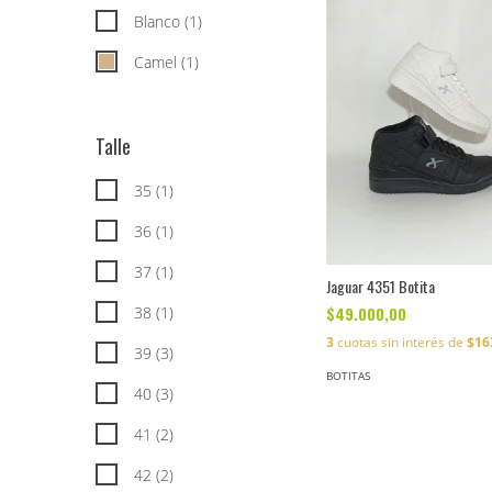
Blanco (1)
Camel (1)
Talle
35 (1)
36 (1)
37 (1)
Jaguar 4351 Botita
$49.000,00
38 (1)
3
cuotas sin interés de
$16
39 (3)
BOTITAS
40 (3)
41 (2)
42 (2)