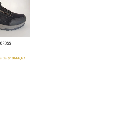
 CROSS
és de
$19666,67