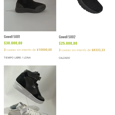
Gowell 5001
Gowell 5002
$30.000,00
$25.000,00
3
cuotas sin interés de
$10000,00
3
cuotas sin interés de
$8333,33
TIEMPO LIBRE / LONA
CALZADO