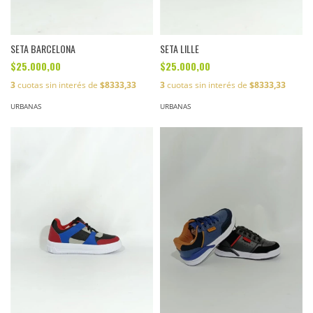
SETA BARCELONA
SETA LILLE
$25.000,00
$25.000,00
3
cuotas sin interés de
$8333,33
3
cuotas sin interés de
$8333,33
URBANAS
URBANAS