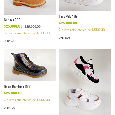
Lady Mily 485
Gurises 780
$25.000,00
$25.000,00
$29.000,00
3
cuotas sin interés de
$8333,33
3
cuotas sin interés de
$8333,33
URBANAS
URBANAS
Dolce Bambina 1000
$25.000,00
3
cuotas sin interés de
$8333,33
URBANAS