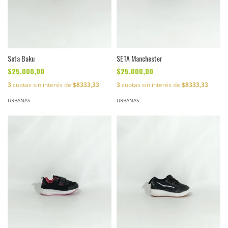
Seta Baku
SETA Manchester
$25.000,00
$25.000,00
3
cuotas sin interés de
$8333,33
3
cuotas sin interés de
$8333,33
URBANAS
URBANAS